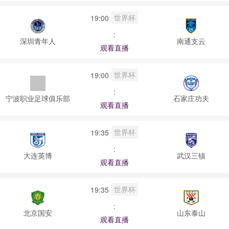
世界杯
19:00
:
深圳青年人
南通支云
观看直播
世界杯
19:00
:
宁波职业足球俱乐部
石家庄功夫
观看直播
世界杯
19:35
:
大连英博
武汉三镇
观看直播
世界杯
19:35
:
北京国安
山东泰山
观看直播