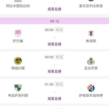
:
阿拉木图凯拉特
索非亚列夫斯基
观看直播
08-12
欧冠
00:00
:
萨巴赫
奥胡斯
观看直播
欧冠
00:00
:
博德闪耀
圣吉罗斯
观看直播
欧冠
01:00
:
考诺萨基列斯
萨格勒布迪纳摩
观看直播