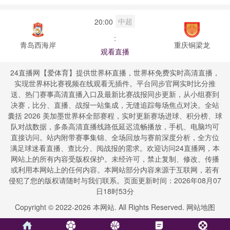
中超
20:00
:
青岛西海岸
重庆铜梁龙
观看直播
24直播网【爱体育】提供世界杯直播，世界杯免费实时高清直播，
实现世界杯比赛视频在线观看无插件。平台同步官网实时比分推
送、热门赛事高清直播入口及最新比赛战报同步更新，从小组赛到
决赛，比分、直播、战报一站集成，无缝追踪每场焦点对决。全站
囊括 2026 美加墨世界杯全部赛程，实时更新赛场进球、积分榜、球
队对战数据，多条高清直播线路低延迟流畅播放，手机、电脑均可
直接访问。站内附带赛事集锦、全场回放与赛前深度分析，全方位
满足球迷看直播、查比分、阅战报的需求。欢迎访问24直播网，本
网站上的所有内容受版权保护。未经许可，禁止复制、修改、传播
或利用本网站上的任何内容。本网站部分内容来源于互联网，若有
侵犯了您的版权请随时与我们联系。页面更新时间：2026年08月07
日18时53分
Copyright © 2022-
2026
本网站. All Rights Reserved.
网站地图