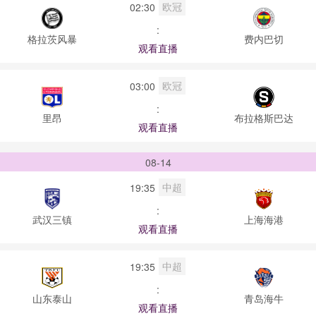
欧冠
02:30
:
格拉茨风暴
费内巴切
观看直播
欧冠
03:00
:
里昂
布拉格斯巴达
观看直播
08-14
中超
19:35
:
武汉三镇
上海海港
观看直播
中超
19:35
:
山东泰山
青岛海牛
观看直播