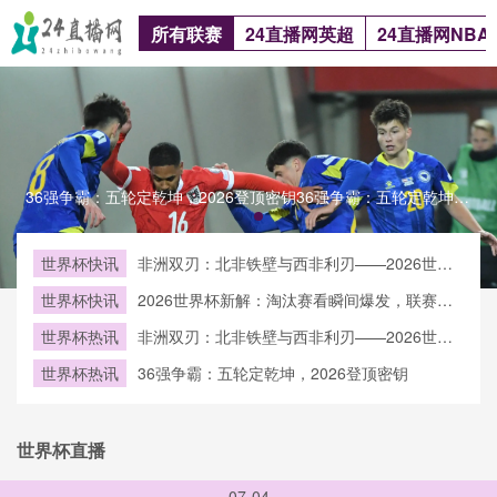
所有联赛
24直播网英超
24直播网NBA
36强争霸：五轮定乾坤，2026登顶密钥36强争霸：五轮定乾坤，2026登顶密钥
世界杯快讯
非洲双刃：北非铁壁与西非利刃——2026世界
杯预选赛战术博弈解析
世界杯快讯
2026世界杯新解：淘汰赛看瞬间爆发，联赛靠
长线续航
世界杯热讯
非洲双刃：北非铁壁与西非利刃——2026世界
杯预选赛战术博弈解析
世界杯热讯
36强争霸：五轮定乾坤，2026登顶密钥
世界杯直播
07-04