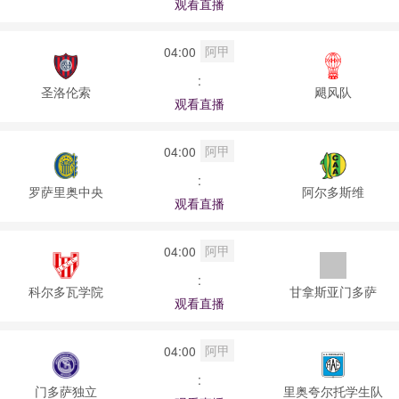
观看直播
阿甲
04:00
:
圣洛伦索
飓风队
观看直播
阿甲
04:00
:
罗萨里奥中央
阿尔多斯维
观看直播
阿甲
04:00
:
科尔多瓦学院
甘拿斯亚门多萨
观看直播
阿甲
04:00
:
门多萨独立
里奥夸尔托学生队