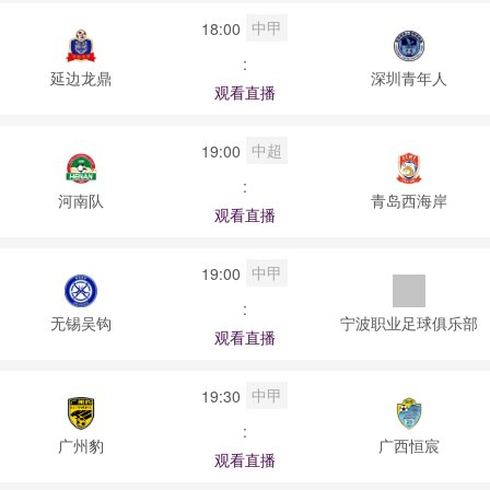
中甲
18:00
:
延边龙鼎
深圳青年人
观看直播
中超
19:00
:
河南队
青岛西海岸
观看直播
中甲
19:00
:
无锡吴钩
宁波职业足球俱乐部
观看直播
中甲
19:30
:
广州豹
广西恒宸
观看直播