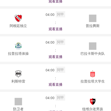
观看直播
阿甲
04:00
:
阿根廷独立
普拉腾斯
观看直播
阿甲
04:00
:
拉普拉塔体操
巴拉卡斯中央队
观看直播
阿甲
04:00
:
利斯特雷
拉普拉塔大学生
观看直播
阿甲
04:00
:
防卫者
纽维尔老男孩