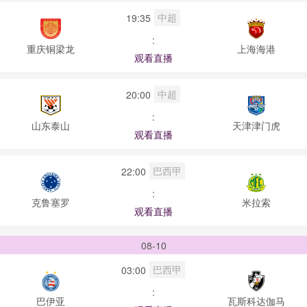
中超
19:35
:
重庆铜梁龙
上海海港
观看直播
中超
20:00
:
山东泰山
天津津门虎
观看直播
巴西甲
22:00
:
克鲁塞罗
米拉索
观看直播
08-10
巴西甲
03:00
:
巴伊亚
瓦斯科达伽马