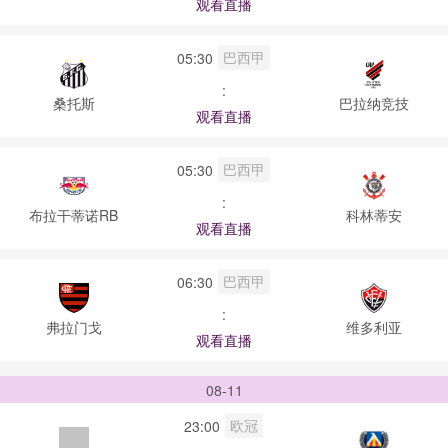
观看直播
巴西甲
05:30
:
桑托斯
巴拉纳竞技
观看直播
巴西甲
05:30
:
布拉干蒂诺RB
科林蒂安
观看直播
巴西甲
06:30
:
弗拉门戈
维多利亚
观看直播
08-11
欧冠
23:00