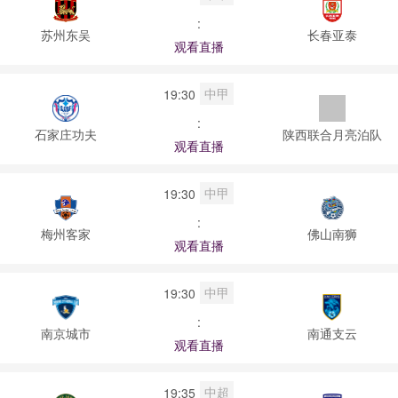
:
苏州东吴
长春亚泰
观看直播
中甲
19:30
:
石家庄功夫
陕西联合月亮泊队
观看直播
中甲
19:30
:
梅州客家
佛山南狮
观看直播
中甲
19:30
:
南京城市
南通支云
观看直播
中超
19:35