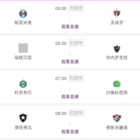
巴西甲
03:00
:
格雷米奥
圣保罗
观看直播
巴西甲
05:30
:
瑞模贝雷
米内罗竞技
观看直播
巴西甲
07:30
:
科里蒂巴
沙佩科恩斯
观看直播
巴西甲
08:00
:
博塔弗戈
弗鲁米嫩塞
观看直播