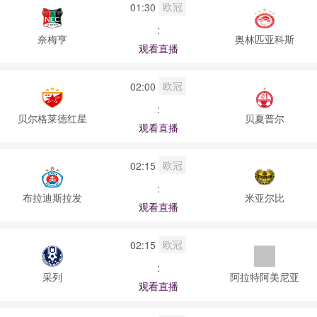
欧冠
01:30
:
奈梅亨
奥林匹亚科斯
观看直播
欧冠
02:00
:
贝尔格莱德红星
贝夏普尔
观看直播
欧冠
02:15
:
布拉迪斯拉发
米亚尔比
观看直播
欧冠
02:15
:
采列
阿拉特阿美尼亚
观看直播