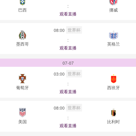
:
巴西
挪威
观看直播
世界杯
08:00
:
墨西哥
英格兰
观看直播
07-07
世界杯
03:00
:
葡萄牙
西班牙
观看直播
世界杯
08:00
:
美国
比利时
观看直播