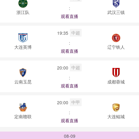
:
浙江队
武汉三镇
观看直播
中超
19:35
:
大连英博
辽宁铁人
观看直播
中超
20:00
:
云南玉昆
成都蓉城
观看直播
中甲
20:00
:
定南赣联
大连鲲城
观看直播
08-09