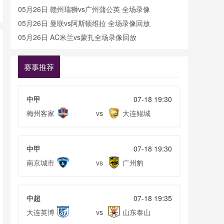
05月26日 赣州瑞狮vs广州蒲公英 全场录像
05月26日 曼联vs阿斯顿维拉 全场录像回放
05月26日 AC米兰vs蒙扎全场录像回放
05月25日 烟台黄渤海新区鑫海中天vs上海橘橙 全场
录像
05月25日 德甲降级附加赛首回合 海登海姆vs埃弗斯
赛事推荐
堡 全场录像回放
05月25日 全国游泳冠军赛男子50米自由泳决赛 潘展
乐 全场录像回放
05月24日 陕西联合vs武汉三镇 全场录像回放
中甲
07-18 19:30
05月24日 利雅得胜利vs卡利杰 全场录像
梅州客家
大连鲲城
vs
05月24日 重庆铜梁龙vs河南 全场录像
05月23日 青岛红狮vs山东泰山 全场录像回放
中甲
07-18 19:30
05月23日 定南赣联vs云南玉昆 全场录像回放
南京城市
广州豹
vs
05月23日 石家庄功夫vs北京国安 全场录像回放
05月22日 亚女冠杯半决赛 现代制铁女足vs墨尔本城
女足 全场录像回放
05月22日 水晶宫vs狼队 全场录像回放
中超
07-18 19:35
05月22日 石家庄功夫vs北京国安 全场录像回放
大连英博
山东泰山
vs
05月21日 卡利亚里vs威尼斯 全场录像回放