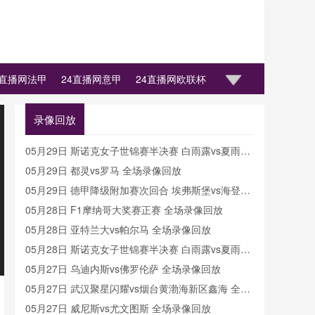
4直播网法甲
24直播网意甲
24直播网欧联杯
录像回放
05月29日 斯诺克女子世锦赛半决赛 白雨露vs夏雨滢
全场录像回放
05月29日 都灵vs罗马 全场录像回放
05月29日 德甲降级附加赛次回合 埃弗斯堡vs海登海
姆 全场录像
05月28日 F1摩纳哥大奖赛正赛 全场录像回放
05月28日 亚特兰大vs帕尔马 全场录像回放
05月28日 斯诺克女子世锦赛半决赛 白雨露vs夏雨滢
全场录像回放
05月27日 乌迪内斯vs佛罗伦萨 全场录像回放
05月27日 武汉聚星闪耀vs烟台黄渤海新区鑫海 全场
录像
05月27日 威尼斯vs尤文图斯 全场录像回放