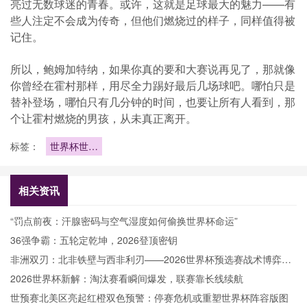
亮过无数球迷的青春。或许，这就是足球最大的魅力——有
些人注定不会成为传奇，但他们燃烧过的样子，同样值得被
记住。
所以，鲍姆加特纳，如果你真的要和大赛说再见了，那就像
你曾经在霍村那样，用尽全力踢好最后几场球吧。哪怕只是
替补登场，哪怕只有几分钟的时间，也要让所有人看到，那
个让霍村燃烧的男孩，从未真正离开。
标签：
世界杯世界
杯十大争议
判罚回顾
相关资讯
“罚点前夜：汗腺密码与空气湿度如何偷换世界杯命运”
36强争霸：五轮定乾坤，2026登顶密钥
非洲双刃：北非铁壁与西非利刃——2026世界杯预选赛战术博弈解
析
2026世界杯新解：淘汰赛看瞬间爆发，联赛靠长线续航
世预赛北美区亮起红橙双色预警：停赛危机或重塑世界杯阵容版图