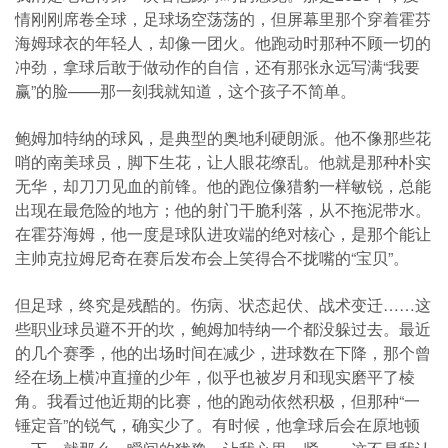
情刚刚席卷全球，足球场空荡荡的，但屏幕里那个穿着霍芬
海姆球衣的年轻人，却像一团火。他跑动时那种不顾一切的
冲劲，拿球后敢于做动作的自信，还有那张永远写满“我要
赢”的脸——那一刻我就知道，这个孩子不简单。
鲍姆加特纳的球风，是典型的奥地利硬朗派。他不像那些花
哨的南美球员，脚下生花，让人眼花缭乱。他就是那种朴实
无华，却刀刀见血的前锋。他的跑位像猎豹一样敏锐，总能
出现在最危险的地方；他的射门干脆利落，从不拖泥带水。
在霍芬海姆，他一度是球队进攻端的绝对核心，是那个能让
主帅克拉姆尼奇在赛后发布会上笑得合不拢嘴的“宝贝”。
但足球，终究是残酷的。伤病、状态起伏、战术变迁……这
些职业球员避不开的坎，鲍姆加特纳一个都没躲过去。最近
的几个赛季，他的出场时间在减少，进球数在下降，那个曾
经在场上横冲直撞的少年，似乎也被岁月和现实磨平了棱
角。我看过他近期的比赛，他的跑动依然积极，但那种“一
锤定音”的锐气，确实少了。有时候，他拿球后会在原地顿