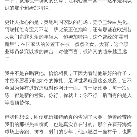
一下，就那么一瞬间的犹豫，让我心里一紧——这不是我认
识的那个鲍姆加特纳。
更让人揪心的是，奥地利国家队的前场，竞争已经白热化。
阿瑙托维奇宝刀不老，萨比策正值巅峰，还有那些在欧洲各
大豪门崭露头角的年轻人。鲍姆加特纳，这个曾经的“霍村
新星”，在国家队的位置正在被一点点蚕食。大赛，这个职
业球员梦寐以求的舞台，对他而言，或许真的越来越遥远
了。
我并不是在唱衰他。恰恰相反，正因为看过他最好的样子，
才更不愿看到他如今的挣扎。足球世界就是这么残忍，它不
会因为你有过辉煌就对你网开一面。每一场比赛，每一次训
练，都是新的考验。你行，你就上；你不行，后面有的是人
等着顶替你。
但我也想说，即便鲍姆加特纳真的告别了大赛，他曾经带给
我们的那些热血瞬间，也是真实存在过的。那个在霍芬海姆
球场上奔跑、拼抢、射门的少年，他点燃过一座村子，也照