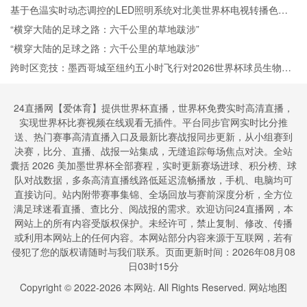
基于色温实时动态调控的LED照明系统对北美世界杯电视转播色彩
还原度的影响机理分析
“横穿大陆的足球之路：六千公里的草地跋涉”
“横穿大陆的足球之路：六千公里的草地跋涉”
跨时区竞技：墨西哥城至纽约五小时飞行对2026世界杯球员生物钟
与表现适应的调控策略
24直播网【爱体育】提供世界杯直播，世界杯免费实时高清直播，
实现世界杯比赛视频在线观看无插件。平台同步官网实时比分推
送、热门赛事高清直播入口及最新比赛战报同步更新，从小组赛到
决赛，比分、直播、战报一站集成，无缝追踪每场焦点对决。全站
囊括 2026 美加墨世界杯全部赛程，实时更新赛场进球、积分榜、球
队对战数据，多条高清直播线路低延迟流畅播放，手机、电脑均可
直接访问。站内附带赛事集锦、全场回放与赛前深度分析，全方位
满足球迷看直播、查比分、阅战报的需求。欢迎访问24直播网，本
网站上的所有内容受版权保护。未经许可，禁止复制、修改、传播
或利用本网站上的任何内容。本网站部分内容来源于互联网，若有
侵犯了您的版权请随时与我们联系。页面更新时间：2026年08月08
日03时15分
Copyright © 2022-
2026
本网站. All Rights Reserved.
网站地图