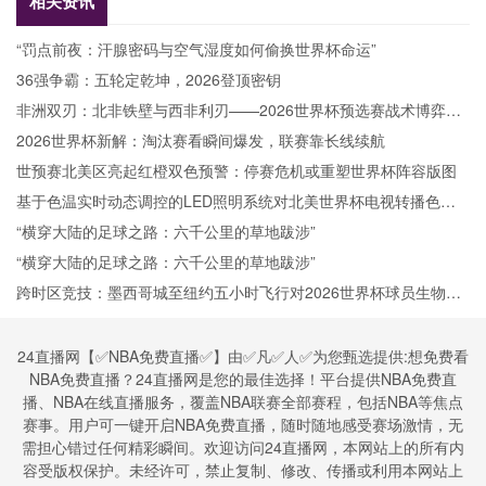
相关资讯
“罚点前夜：汗腺密码与空气湿度如何偷换世界杯命运”
36强争霸：五轮定乾坤，2026登顶密钥
非洲双刃：北非铁壁与西非利刃——2026世界杯预选赛战术博弈解
析
2026世界杯新解：淘汰赛看瞬间爆发，联赛靠长线续航
世预赛北美区亮起红橙双色预警：停赛危机或重塑世界杯阵容版图
基于色温实时动态调控的LED照明系统对北美世界杯电视转播色彩
还原度的影响机理分析
“横穿大陆的足球之路：六千公里的草地跋涉”
“横穿大陆的足球之路：六千公里的草地跋涉”
跨时区竞技：墨西哥城至纽约五小时飞行对2026世界杯球员生物钟
与表现适应的调控策略
24直播网【✅NBA免费直播✅】由✅凡✅人✅为您甄选提供:想免费看
NBA免费直播？24直播网是您的最佳选择！平台提供NBA免费直
播、NBA在线直播服务，覆盖NBA联赛全部赛程，包括NBA等焦点
赛事。用户可一键开启NBA免费直播，随时随地感受赛场激情，无
需担心错过任何精彩瞬间。欢迎访问24直播网，本网站上的所有内
容受版权保护。未经许可，禁止复制、修改、传播或利用本网站上