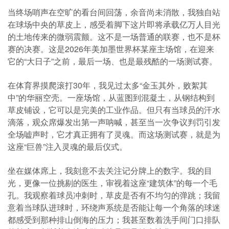
当终场哨声在空旷的看台间回荡，余音尚未消散，我独自站
在球场中央的草皮上，感受着脚下这片即将承载亿万人目光
的土地传来的微弱震颤。这不是一场普通的联赛，也不是杯
赛的决赛。这是2026年美加墨世界杯某座主场馆，在迎来
它的“大日子”之前，最后一场、也是最残酷的一场测试赛。
在体育界摸爬滚打30年，我见过太多“金玉其外，败絮其
中”的华丽空壳。一座场馆，从蓝图到混凝土，从钢结构到
草皮铺设，它可以是完美的工业作品。但只有当球员的汗水
滴落，观众席爆发出第一声呐喊，甚至当一次争议判罚引发
全场嘘声时，它才真正拥有了灵魂。而这场测试赛，就是为
这座“巨兽”注入灵魂的最后仪式。
坐在媒体席上，我刻意不去关注记分牌上的数字。我的目
光，更像一位挑剔的医生，审视着这座“建筑体”的每一个毛
孔。我观察着球员冲刺时，草皮是否有不均匀的弹跳；我留
意着当球队进球时，环绕声系统是否能让每一个角落的球迷
都感受到那种排山倒海的压力；我甚至数着洗手间门口排队