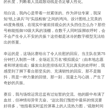
的长度，判断着人流疏散动线是否足够人性化。
坦白说，我内心是带着一丝紧张的。作为评估专家，我深
知“纸上谈兵”与“实战检验”之间的鸿沟。设计图纸上完美的
45度角视线，在现实中被前排观众的大头挡住怎么办？那些
号称能抵御10级大风的顶棚，在数千人同时跺脚欢呼时，会
不会产生令人不安的共振？这些都是冰冷的数字模型无法给
出的答案。
幸运的是，这场比赛给出了令人欣慰的回应。当主队在第75
分钟打入制胜一球，全场近五万名“模拟观众”（由本地志愿
者和球迷组成）爆发出刻意排练却又无比真实的欢呼时，我
感受到了脚下看台那坚实的、充满韧性的回应。那不是颤
抖，而是一种力量的回馈。那一刻，混凝土与心跳，产生了
奇妙的共振。
赛后，我与场馆运营总监有过短暂的交流。他的眼中布满了
血丝，但神情却异常亢奋。“这比我们预想中最坏的情况要
好得多，”他指着实时监控屏幕上的人流热力图，“疏散时间