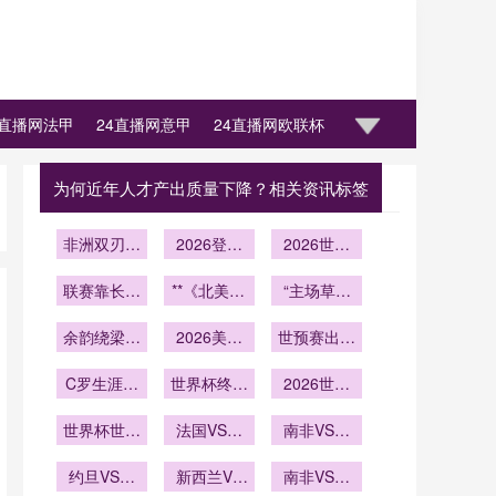
4直播网法甲
24直播网意甲
24直播网欧联杯
为何近年人才产出质量下降？相关资讯标签
非洲双刃：
2026登顶
2026世界
北非铁壁与
密钥
杯新解：淘
联赛靠长线
西非利刃
**《北美10
汰赛看瞬间
“主场草皮
——2026
续航
席落定：南
厚度对球员
爆发
世界杯预选
余韵绕梁三
美6强背后
2026美加
平衡失控发
世预赛出线
赛战术博弈
日
的隐形角力
墨世界杯：
生率的影响
后的17
解析
C罗生涯仅
裁判组跨城
世界杯终章
场》**
研究——以
天：2026
2026世界
差一座世界
的至高舞台
执法后48
新英格兰革
世界杯体能
杯争冠格
世界杯世界
杯：2026
小时恢复机
法国VS伊
储备关键窗
局：核心球
南非VS韩
命为例”
美加墨能否
杯十大争议
制的技术拆
拉克法国
员的胜负手
国直播南非
口
约旦VS阿
判罚回顾
圆梦？
VS伊拉克
新西兰VS
解
与命运分野
VS韩国在
南非VS韩