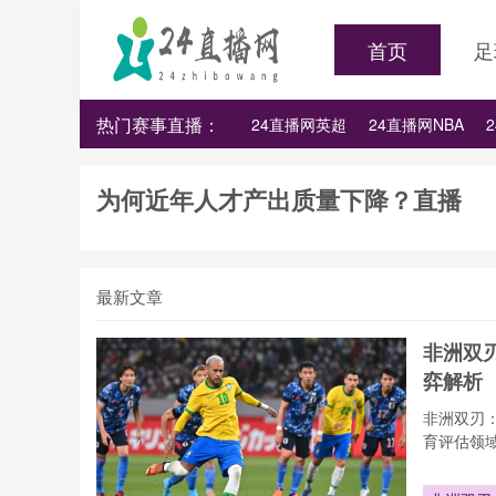
首页
足
热门赛事直播：
24直播网英超
24直播网NBA
24直播网亚洲杯
24直播网世亚预
为何近年人才产出质量下降？直播
最新文章
非洲双
弈解析
非洲双刃
育评估领