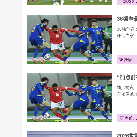
非洲双刃
北非铁壁
西非利刃
36强争
——2026
世界杯预
36强争霸
赛战术博
评估专家
解析
36强争
霸：五轮
乾坤
“罚点
罚点前夜
育场像被
“罚点前
夜：汗腺
码与空气
202