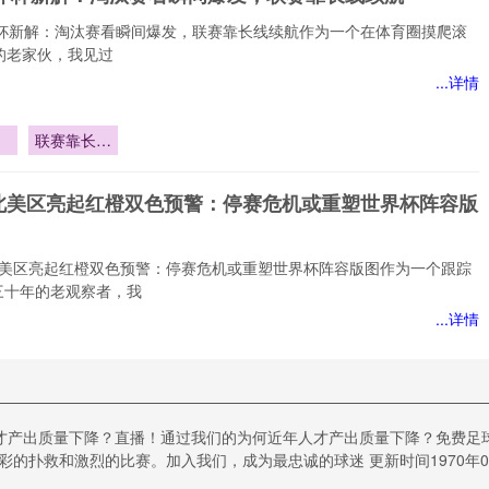
换
世界杯新解：淘汰赛看瞬间爆发，联赛靠长线续航作为一个在体育圈摸爬滚
的老家伙，我见过
...详情
联赛靠长线
淘
续航
间
北美区亮起红橙双色预警：停赛危机或重塑世界杯阵容版
北美区亮起红橙双色预警：停赛危机或重塑世界杯阵容版图作为一个跟踪
三十年的老观察者，我
...详情
美
橙
：
温实时动态调控的LED照明系统对北美世界杯电视转播色
或
才产出质量下降？直播！通过我们的为何近年人才产出质量下降？免费足
度的影响机理分析
杯
的扑救和激烈的比赛。加入我们，成为最忠诚的球迷 更新时间1970年01月
交响：色温动态调控如何重塑世界杯的视觉记忆作为一名深耕体育评估领