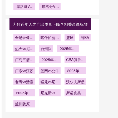
尔及利亚直
埃及新西兰
直播
国南非VS
线直播
播约旦VS
摩洛哥VS
VS埃及直
摩洛哥VS
韩国直播
阿尔及利亚
海地摩洛哥
海地直播摩
播
VS海地直
在线直播
洛哥VS海
播
地在线直播
为何近年人才产出质量下降？相关录像标签
全场录像回
喀什帕丽迪
篮球
浙BA
放
澳vs吴川青
热火vs尼克
台州队
年
2025年12
斯
月13日
广岛三箭vs
2025年12
CBA俱乐部
上海申花
月9日
杯武汉赛区
广东vs江苏
篮网vs公牛
2025年12
淘汰赛
月3日
老鹰vs活塞
猛龙vs尼克
沃尔夫斯堡
斯
2025年11
尼克斯vs黄
斯诺克英锦
月28日
蜂
赛资格赛第
兰州陇原竞
3轮
技U21