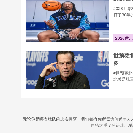
度如何偷
世界杯命
2026
运”
打了30年
2026世界
杯新解：
汰赛看瞬
世预赛
爆发
图
#世预赛
北美足球
世预赛北
区亮起红
双色预警
基于色
停赛危机
无论你是哪支球队的忠实拥趸，我们都有你所需为何近年人
彩还原
重塑世界
再错过重要的进球、精彩
阵容版图
光与影的