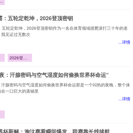
：
与
霸：五轮定乾坤，2026登顶密钥
选
：五轮定乾坤，2026登顶密钥作为一名在体育领域摸爬滚打三十年的老
弈
，我见证过无数次
...详情
2026登顶
定
密钥
前夜：汗腺密码与空气湿度如何偷换世界杯命运”
：汗腺密码与空气湿度如何偷换世界杯命运那是一个闷热的夜晚，整个体
扣在一口巨大的蒸锅里
...详情
密
湿
6世界杯新解：淘汰赛看瞬间爆发，联赛靠长线续航