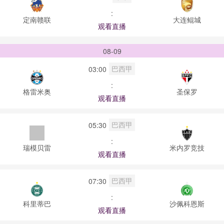
:
定南赣联
大连鲲城
观看直播
08-09
巴西甲
03:00
:
格雷米奥
圣保罗
观看直播
巴西甲
05:30
:
瑞模贝雷
米内罗竞技
观看直播
巴西甲
07:30
:
科里蒂巴
沙佩科恩斯
观看直播