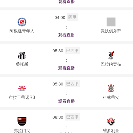
观看直播
阿甲
04:00
:
阿根廷青年人
竞技俱乐部
观看直播
巴西甲
05:30
:
桑托斯
巴拉纳竞技
观看直播
巴西甲
05:30
:
布拉干蒂诺RB
科林蒂安
观看直播
巴西甲
06:30
:
弗拉门戈
维多利亚