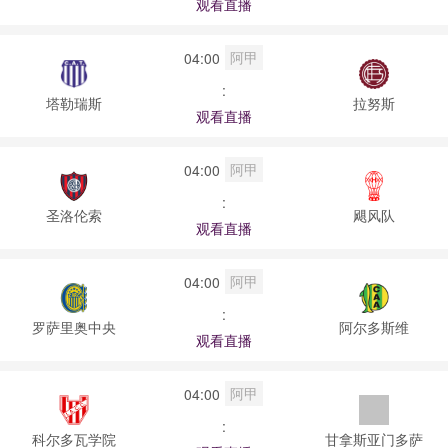
观看直播
阿甲
04:00
:
塔勒瑞斯
拉努斯
观看直播
阿甲
04:00
:
圣洛伦索
飓风队
观看直播
阿甲
04:00
:
罗萨里奥中央
阿尔多斯维
观看直播
阿甲
04:00
:
科尔多瓦学院
甘拿斯亚门多萨