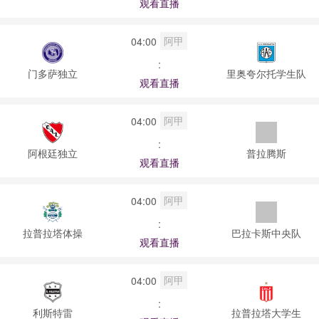
观看直播
阿甲
04:00
:
门多萨独立
里奥夸尔托学生队
观看直播
阿甲
04:00
:
阿根廷独立
普拉腾斯
观看直播
阿甲
04:00
:
拉普拉塔体操
巴拉卡斯中央队
观看直播
阿甲
04:00
:
利斯特雷
拉普拉塔大学生