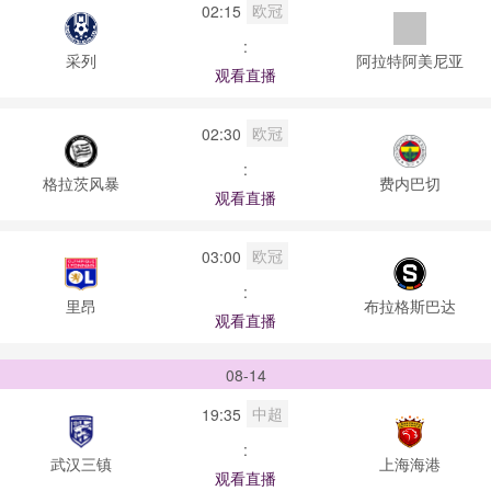
欧冠
02:15
:
采列
阿拉特阿美尼亚
观看直播
欧冠
02:30
:
格拉茨风暴
费内巴切
观看直播
欧冠
03:00
:
里昂
布拉格斯巴达
观看直播
08-14
中超
19:35
:
武汉三镇
上海海港
观看直播