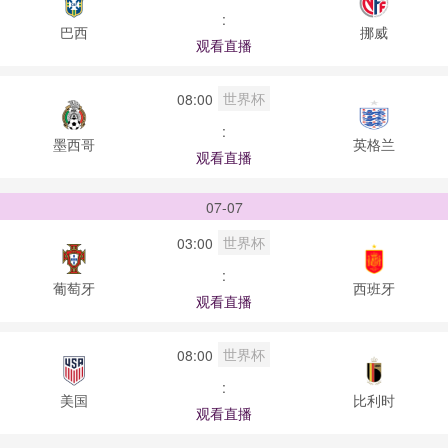
:
巴西
挪威
观看直播
世界杯
08:00
:
墨西哥
英格兰
观看直播
07-07
世界杯
03:00
:
葡萄牙
西班牙
观看直播
世界杯
08:00
:
美国
比利时
观看直播