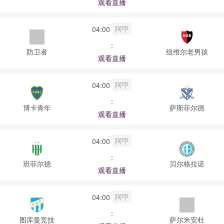
观看直播
阿甲
04:00
:
防卫者
纽维尔老男孩
观看直播
阿甲
04:00
:
博卡青年
萨斯菲尔德
观看直播
阿甲
04:00
:
班菲尔德
贝尔格拉诺
观看直播
阿甲
04:00
:
图库曼竞技
萨尔米安杜