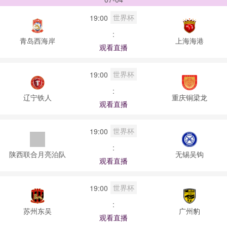
世界杯
19:00
:
青岛西海岸
上海海港
观看直播
世界杯
19:00
:
辽宁铁人
重庆铜梁龙
观看直播
世界杯
19:00
:
陕西联合月亮泊队
无锡吴钩
观看直播
世界杯
19:00
:
苏州东吴
广州豹
观看直播