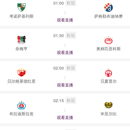
欧冠
01:00
:
考诺萨基列斯
萨格勒布迪纳摩
观看直播
欧冠
01:30
:
奈梅亨
奥林匹亚科斯
观看直播
欧冠
02:00
:
贝尔格莱德红星
贝夏普尔
观看直播
欧冠
02:15
:
布拉迪斯拉发
米亚尔比
观看直播