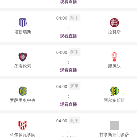
观看直播
阿甲
04:00
:
塔勒瑞斯
拉努斯
观看直播
阿甲
04:00
:
圣洛伦索
飓风队
观看直播
阿甲
04:00
:
罗萨里奥中央
阿尔多斯维
观看直播
阿甲
04:00
:
科尔多瓦学院
甘拿斯亚门多萨