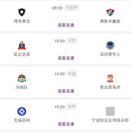
巴西甲
08:00
:
博塔弗戈
弗鲁米嫩塞
观看直播
中甲
18:00
:
延边龙鼎
深圳青年人
观看直播
中超
19:00
:
河南队
青岛西海岸
观看直播
中甲
19:00
:
无锡吴钩
宁波职业足球俱乐部
观看直播