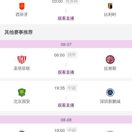
世界杯
03:00
:
西班牙
比利时
观看直播
其他赛事推荐
08-07
阿甲
06:00
:
圣塔菲联
拉努斯
观看直播
中超
19:35
:
北京国安
深圳新鹏城
观看直播
08-08
中超
19:00