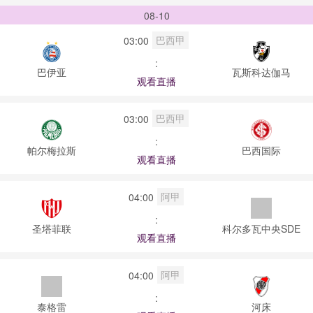
08-10
巴西甲
03:00
:
巴伊亚
瓦斯科达伽马
观看直播
巴西甲
03:00
:
帕尔梅拉斯
巴西国际
观看直播
阿甲
04:00
:
圣塔菲联
科尔多瓦中央SDE
观看直播
阿甲
04:00
:
泰格雷
河床