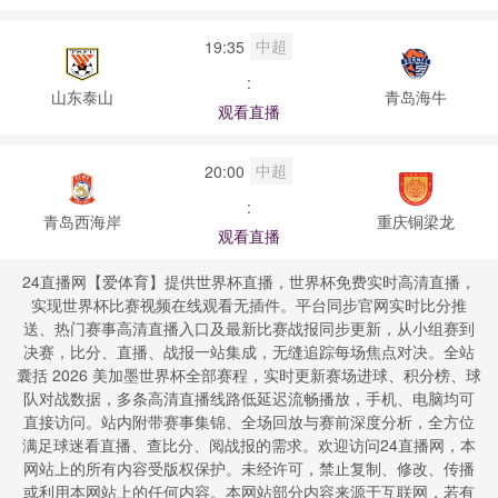
中超
19:35
:
山东泰山
青岛海牛
观看直播
中超
20:00
:
青岛西海岸
重庆铜梁龙
观看直播
24直播网【爱体育】提供世界杯直播，世界杯免费实时高清直播，
实现世界杯比赛视频在线观看无插件。平台同步官网实时比分推
送、热门赛事高清直播入口及最新比赛战报同步更新，从小组赛到
决赛，比分、直播、战报一站集成，无缝追踪每场焦点对决。全站
囊括 2026 美加墨世界杯全部赛程，实时更新赛场进球、积分榜、球
队对战数据，多条高清直播线路低延迟流畅播放，手机、电脑均可
直接访问。站内附带赛事集锦、全场回放与赛前深度分析，全方位
满足球迷看直播、查比分、阅战报的需求。欢迎访问24直播网，本
网站上的所有内容受版权保护。未经许可，禁止复制、修改、传播
或利用本网站上的任何内容。本网站部分内容来源于互联网，若有