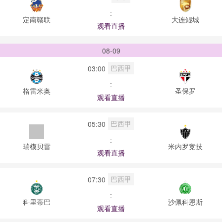
:
定南赣联
大连鲲城
观看直播
08-09
巴西甲
03:00
:
格雷米奥
圣保罗
观看直播
巴西甲
05:30
:
瑞模贝雷
米内罗竞技
观看直播
巴西甲
07:30
:
科里蒂巴
沙佩科恩斯
观看直播