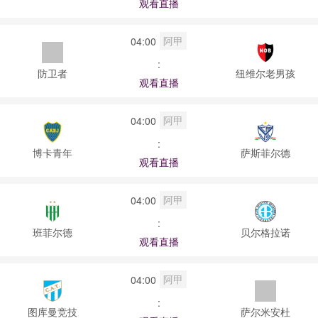
观看直播
阿甲
04:00
:
防卫者
纽维尔老男孩
观看直播
阿甲
04:00
:
博卡青年
萨斯菲尔德
观看直播
阿甲
04:00
:
班菲尔德
贝尔格拉诺
观看直播
阿甲
04:00
:
图库曼竞技
萨尔米安杜