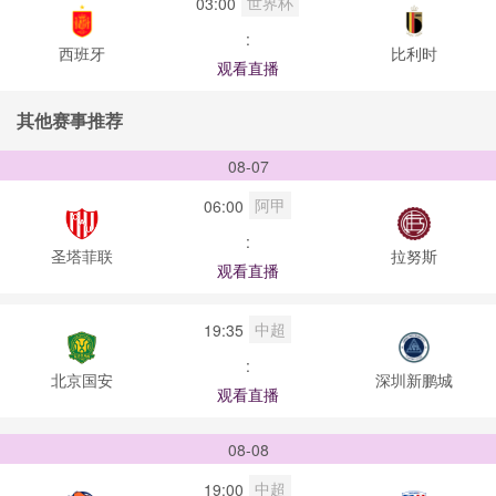
世界杯
03:00
:
西班牙
比利时
观看直播
其他赛事推荐
08-07
阿甲
06:00
:
圣塔菲联
拉努斯
观看直播
中超
19:35
:
北京国安
深圳新鹏城
观看直播
08-08
中超
19:00