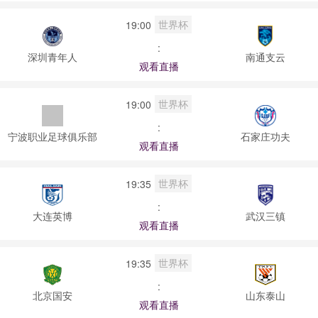
世界杯
19:00
:
深圳青年人
南通支云
观看直播
世界杯
19:00
:
宁波职业足球俱乐部
石家庄功夫
观看直播
世界杯
19:35
:
大连英博
武汉三镇
观看直播
世界杯
19:35
:
北京国安
山东泰山
观看直播