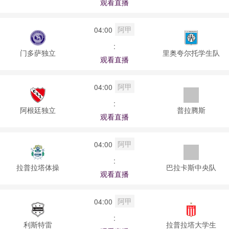
观看直播
阿甲
04:00
:
门多萨独立
里奥夸尔托学生队
观看直播
阿甲
04:00
:
阿根廷独立
普拉腾斯
观看直播
阿甲
04:00
:
拉普拉塔体操
巴拉卡斯中央队
观看直播
阿甲
04:00
:
利斯特雷
拉普拉塔大学生