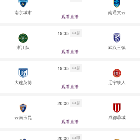
:
南京城市
南通支云
观看直播
中超
19:35
:
浙江队
武汉三镇
观看直播
中超
19:35
:
大连英博
辽宁铁人
观看直播
中超
20:00
:
云南玉昆
成都蓉城
观看直播
中甲
20:00