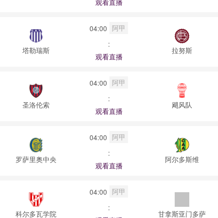
观看直播
阿甲
04:00
:
塔勒瑞斯
拉努斯
观看直播
阿甲
04:00
:
圣洛伦索
飓风队
观看直播
阿甲
04:00
:
罗萨里奥中央
阿尔多斯维
观看直播
阿甲
04:00
:
科尔多瓦学院
甘拿斯亚门多萨