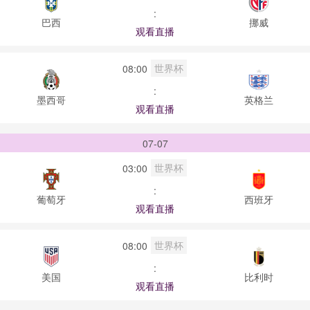
:
巴西
挪威
观看直播
世界杯
08:00
:
墨西哥
英格兰
观看直播
07-07
世界杯
03:00
:
葡萄牙
西班牙
观看直播
世界杯
08:00
:
美国
比利时
观看直播