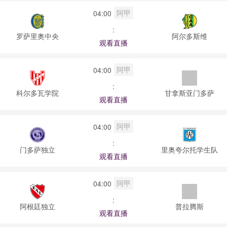
阿甲
04:00
:
罗萨里奥中央
阿尔多斯维
观看直播
阿甲
04:00
:
科尔多瓦学院
甘拿斯亚门多萨
观看直播
阿甲
04:00
:
门多萨独立
里奥夸尔托学生队
观看直播
阿甲
04:00
:
阿根廷独立
普拉腾斯
观看直播