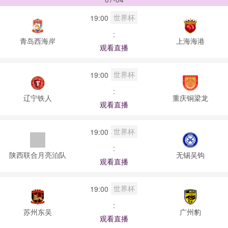
世界杯
19:00
:
青岛西海岸
上海海港
观看直播
世界杯
19:00
:
辽宁铁人
重庆铜梁龙
观看直播
世界杯
19:00
:
陕西联合月亮泊队
无锡吴钩
观看直播
世界杯
19:00
:
苏州东吴
广州豹
观看直播