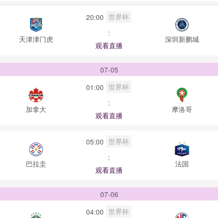
世界杯
20:00
:
天津津门虎
深圳新鹏城
观看直播
07-05
世界杯
01:00
:
加拿大
摩洛哥
观看直播
世界杯
05:00
:
巴拉圭
法国
观看直播
07-06
世界杯
04:00