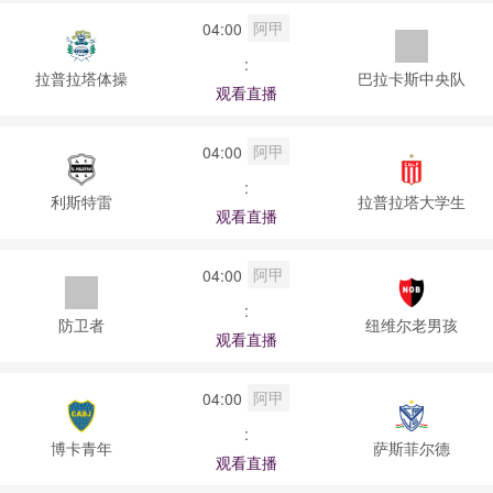
阿甲
04:00
:
拉普拉塔体操
巴拉卡斯中央队
观看直播
阿甲
04:00
:
利斯特雷
拉普拉塔大学生
观看直播
阿甲
04:00
:
防卫者
纽维尔老男孩
观看直播
阿甲
04:00
:
博卡青年
萨斯菲尔德
观看直播