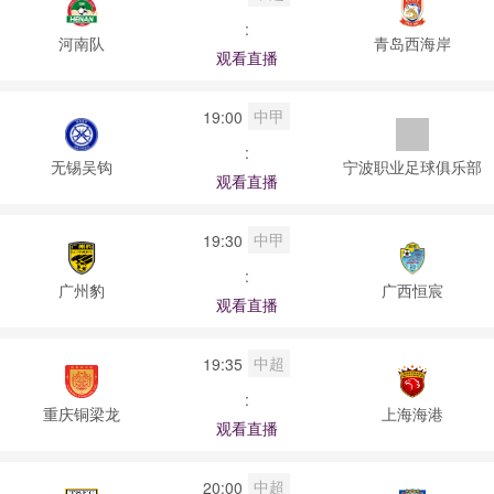
:
河南队
青岛西海岸
观看直播
中甲
19:00
:
无锡吴钩
宁波职业足球俱乐部
观看直播
中甲
19:30
:
广州豹
广西恒宸
观看直播
中超
19:35
:
重庆铜梁龙
上海海港
观看直播
中超
20:00