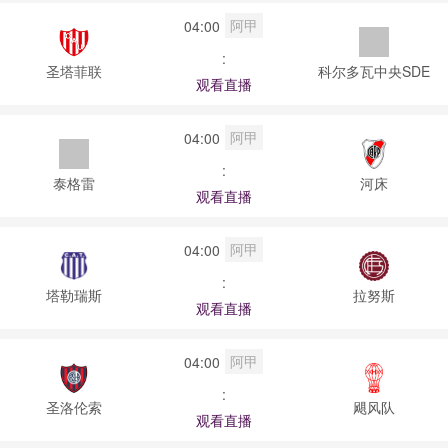
阿甲
04:00
:
圣塔菲联
科尔多瓦中央SDE
观看直播
阿甲
04:00
:
泰格雷
河床
观看直播
阿甲
04:00
:
塔勒瑞斯
拉努斯
观看直播
阿甲
04:00
:
圣洛伦索
飓风队
观看直播