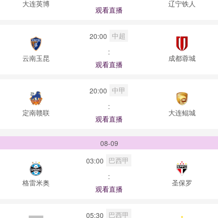
大连英博
辽宁铁人
观看直播
中超
20:00
:
云南玉昆
成都蓉城
观看直播
中甲
20:00
:
定南赣联
大连鲲城
观看直播
08-09
巴西甲
03:00
:
格雷米奥
圣保罗
观看直播
巴西甲
05:30