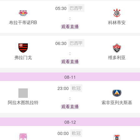
巴西甲
05:30
:
布拉干蒂诺RB
科林蒂安
观看直播
巴西甲
06:30
:
弗拉门戈
维多利亚
观看直播
08-11
欧冠
23:00
:
阿拉木图凯拉特
索非亚列夫斯基
观看直播
08-12
欧冠
00:00