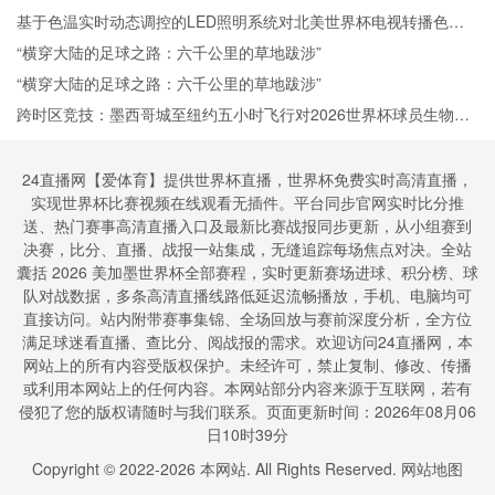
基于色温实时动态调控的LED照明系统对北美世界杯电视转播色彩
还原度的影响机理分析
“横穿大陆的足球之路：六千公里的草地跋涉”
“横穿大陆的足球之路：六千公里的草地跋涉”
跨时区竞技：墨西哥城至纽约五小时飞行对2026世界杯球员生物钟
与表现适应的调控策略
24直播网【爱体育】提供世界杯直播，世界杯免费实时高清直播，
实现世界杯比赛视频在线观看无插件。平台同步官网实时比分推
送、热门赛事高清直播入口及最新比赛战报同步更新，从小组赛到
决赛，比分、直播、战报一站集成，无缝追踪每场焦点对决。全站
囊括 2026 美加墨世界杯全部赛程，实时更新赛场进球、积分榜、球
队对战数据，多条高清直播线路低延迟流畅播放，手机、电脑均可
直接访问。站内附带赛事集锦、全场回放与赛前深度分析，全方位
满足球迷看直播、查比分、阅战报的需求。欢迎访问24直播网，本
网站上的所有内容受版权保护。未经许可，禁止复制、修改、传播
或利用本网站上的任何内容。本网站部分内容来源于互联网，若有
侵犯了您的版权请随时与我们联系。页面更新时间：2026年08月06
日10时39分
Copyright © 2022-
2026
本网站. All Rights Reserved.
网站地图