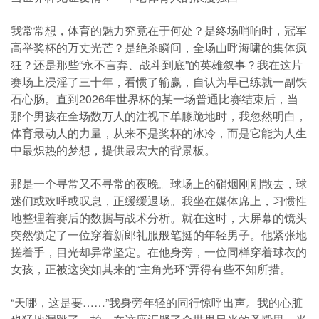
我常常想，体育的魅力究竟在于何处？是终场哨响时，冠军
高举奖杯的万丈光芒？是绝杀瞬间，全场山呼海啸的集体疯
狂？还是那些“永不言弃、战斗到底”的英雄叙事？我在这片
赛场上浸淫了三十年，看惯了输赢，自认为早已练就一副铁
石心肠。直到2026年世界杯的某一场普通比赛结束后，当
那个男孩在全场数万人的注视下单膝跪地时，我忽然明白，
体育最动人的力量，从来不是奖杯的冰冷，而是它能为人生
中最炽热的梦想，提供最宏大的背景板。
那是一个寻常又不寻常的夜晚。球场上的硝烟刚刚散去，球
迷们或欢呼或叹息，正缓缓退场。我坐在媒体席上，习惯性
地整理着赛后的数据与战术分析。就在这时，大屏幕的镜头
突然锁定了一位穿着新郎礼服般笔挺的年轻男子。他紧张地
搓着手，目光却异常坚定。在他身旁，一位同样穿着球衣的
女孩，正被这突如其来的“主角光环”弄得有些不知所措。
“天哪，这是要……”我身旁年轻的同行惊呼出声。我的心脏