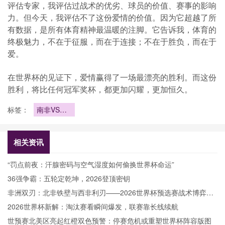
评估专家，我评估过战术的优劣、球员的价值、赛事的影响
力。但今天，我评估不了这份爱情的价值。因为它超越了所
有数据，是所有体育精神最温暖的注脚。它告诉我，体育的
终极魅力，不在于征服，而在于连接；不在于胜负，而在于
爱。
在世界杯的见证下，爱情赢得了一场最漂亮的胜利。而这份
胜利，将比任何冠军奖杯，都更加闪耀，更加恒久。
标签：
南非VS韩
国直播南非
VS韩国在
线直播
相关资讯
“罚点前夜：汗腺密码与空气湿度如何偷换世界杯命运”
36强争霸：五轮定乾坤，2026登顶密钥
非洲双刃：北非铁壁与西非利刃——2026世界杯预选赛战术博弈解
析
2026世界杯新解：淘汰赛看瞬间爆发，联赛靠长线续航
世预赛北美区亮起红橙双色预警：停赛危机或重塑世界杯阵容版图