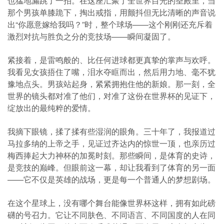
也猛地漏跳了一拍。在这座汇聚了全世界目光的圣殿里，当
那个男孩单膝跪下，掏出戒指，用颤抖但无比清晰的声音说
出“你愿意嫁给我吗？”时，整个球场——这个刚刚还充斥着
激烈对抗与胜负之分的竞技场——瞬间凝固了。
紧接着，是雷鸣般的、比任何进球都更真挚的掌声与欢呼。
我看见女孩捂住了嘴，泪水夺眶而出，然后用力地、毫不犹
豫地点头。男孩站起身，紧紧拥抱住他的新娘。那一刻，全
世界的镜头都对准了他们，对准了这份在世界杯的见证下，
绽放出的最纯粹的爱情。
我摘下眼镜，揉了揉有些湿润的眼角。三十年了，我报道过
马拉多纳的上帝之手，见证过齐达内的惊世一顶，也亲历过
梅西捧起大力神杯的加冕时刻。那些瞬间，是体育的史诗，
是竞技的巅峰。但眼前这一幕，却让我看到了体育的另一面
——它不仅是英雄的战场，更是每一个普通人的梦想剧场。
在这个星球上，没有哪个舞台能像世界杯这样，拥有如此磅
礴的号召力。它让不同肤色、不同语言、不同国度的人在同