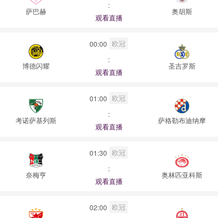
:
萨巴赫
奥胡斯
观看直播
欧冠
00:00
:
博德闪耀
圣吉罗斯
观看直播
欧冠
01:00
:
考诺萨基列斯
萨格勒布迪纳摩
观看直播
欧冠
01:30
:
奈梅亨
奥林匹亚科斯
观看直播
欧冠
02:00