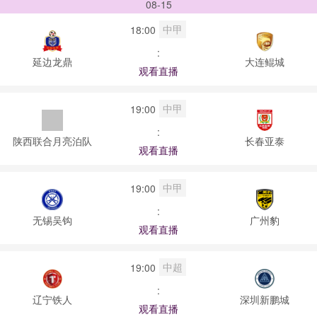
08-15
中甲
18:00
:
延边龙鼎
大连鲲城
观看直播
中甲
19:00
:
陕西联合月亮泊队
长春亚泰
观看直播
中甲
19:00
:
无锡吴钩
广州豹
观看直播
中超
19:00
:
辽宁铁人
深圳新鹏城
观看直播