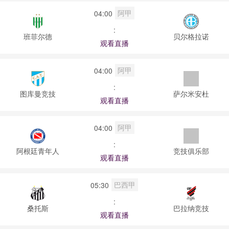
阿甲
04:00
:
班菲尔德
贝尔格拉诺
观看直播
阿甲
04:00
:
图库曼竞技
萨尔米安杜
观看直播
阿甲
04:00
:
阿根廷青年人
竞技俱乐部
观看直播
巴西甲
05:30
:
桑托斯
巴拉纳竞技
观看直播