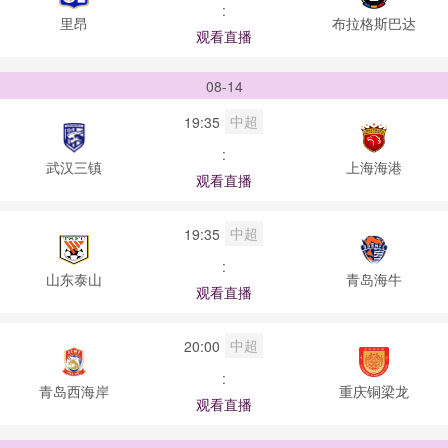
:
里昂
布拉格斯巴达
观看直播
08-14
中超
19:35
:
武汉三镇
上海海港
观看直播
中超
19:35
:
山东泰山
青岛海牛
观看直播
中超
20:00
:
青岛西海岸
重庆铜梁龙
观看直播