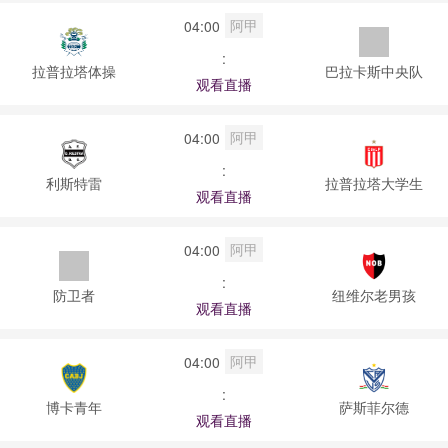
阿甲
04:00
:
拉普拉塔体操
巴拉卡斯中央队
观看直播
阿甲
04:00
:
利斯特雷
拉普拉塔大学生
观看直播
阿甲
04:00
:
防卫者
纽维尔老男孩
观看直播
阿甲
04:00
:
博卡青年
萨斯菲尔德
观看直播