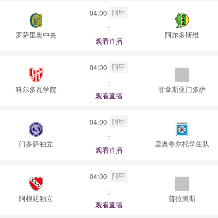
阿甲
04:00
:
罗萨里奥中央
阿尔多斯维
观看直播
阿甲
04:00
:
科尔多瓦学院
甘拿斯亚门多萨
观看直播
阿甲
04:00
:
门多萨独立
里奥夸尔托学生队
观看直播
阿甲
04:00
:
阿根廷独立
普拉腾斯
观看直播