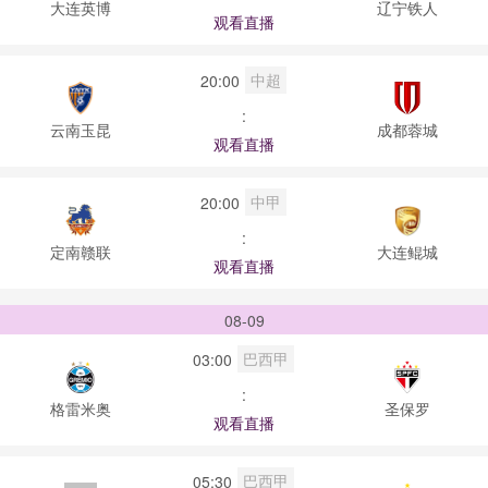
大连英博
辽宁铁人
观看直播
中超
20:00
:
云南玉昆
成都蓉城
观看直播
中甲
20:00
:
定南赣联
大连鲲城
观看直播
08-09
巴西甲
03:00
:
格雷米奥
圣保罗
观看直播
巴西甲
05:30