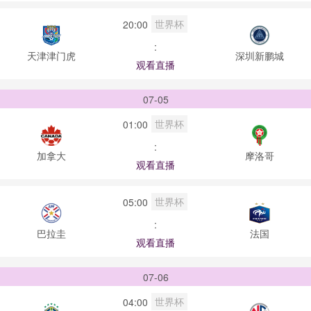
世界杯
20:00
:
天津津门虎
深圳新鹏城
观看直播
07-05
世界杯
01:00
:
加拿大
摩洛哥
观看直播
世界杯
05:00
:
巴拉圭
法国
观看直播
07-06
世界杯
04:00