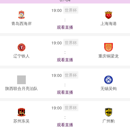
世界杯
19:00
:
青岛西海岸
上海海港
观看直播
世界杯
19:00
:
辽宁铁人
重庆铜梁龙
观看直播
世界杯
19:00
:
陕西联合月亮泊队
无锡吴钩
观看直播
世界杯
19:00
:
苏州东吴
广州豹
观看直播