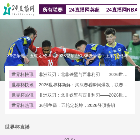
所有联赛
24直播网英超
24直播网NBA
36强争霸：五轮定乾坤，2026登顶密钥36强争霸：五轮定乾坤，2026登顶密钥
世界杯快讯
非洲双刃：北非铁壁与西非利刃——2026世界
杯预选赛战术博弈解析
世界杯快讯
2026世界杯新解：淘汰赛看瞬间爆发，联赛靠
长线续航
世界杯热讯
非洲双刃：北非铁壁与西非利刃——2026世界
杯预选赛战术博弈解析
世界杯热讯
36强争霸：五轮定乾坤，2026登顶密钥
世界杯直播
07-04